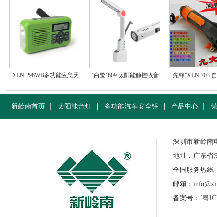
XLN-296WB多功能应急天
“白鹭”609 太阳能触控收音
“先锋”XLN-703
气预报收音机
机台灯
多功能逃生
新岭南首页
太阳能台灯
多功能汽车安全锤
产品中心
深圳市新岭南
地址：广东省
全国服务热线：07
邮箱：info@xinl
备案号：[
粤IC