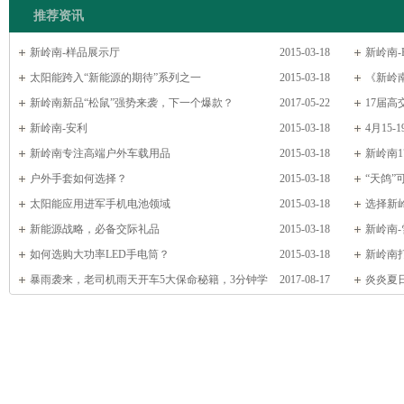
推荐资讯
新岭南-样品展示厅
2015-03-18
新岭南-
太阳能跨入“新能源的期待”系列之一
2015-03-18
《新岭
新岭南新品“松鼠”强势来袭，下一个爆款？
2017-05-22
17届
新岭南-安利
2015-03-18
4月15
新岭南专注高端户外车载用品
2015-03-18
新岭南
户外手套如何选择？
2015-03-18
“天鸽
太阳能应用进军手机电池领域
2015-03-18
底是怎么
选择新
新能源战略，必备交际礼品
2015-03-18
新岭南
如何选购大功率LED手电筒？
2015-03-18
新岭南
暴雨袭来，老司机雨天开车5大保命秘籍，3分钟学
2017-08-17
你的生活
炎炎夏
会！