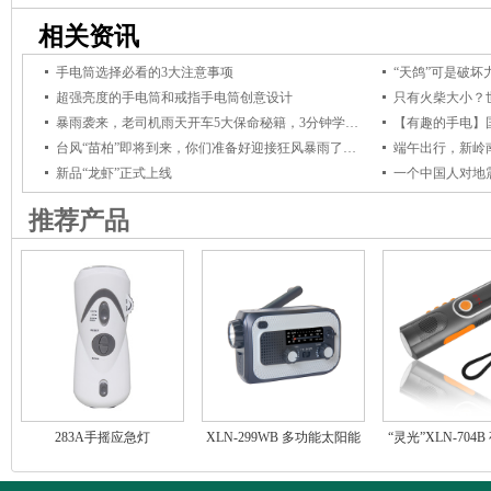
机、太阳能发电手电筒收音机、可充电LED手电筒收音机、多功能汽车安全锤、
相关资讯
急救灾方案和产品提供商
手电筒选择必看的3大注意事项
超强亮度的手电筒和戒指手电筒创意设计
只有火柴大小？世
暴雨袭来，老司机雨天开车5大保命秘籍，3分钟学会！
台风“苗柏”即将到来，你们准备好迎接狂风暴雨了吗？
新品“龙虾”正式上线
一个中国人对地
推荐产品
283A手摇应急灯
XLN-299WB 多功能太阳能
“灵光”XLN-704
手摇收音机
应急电筒收