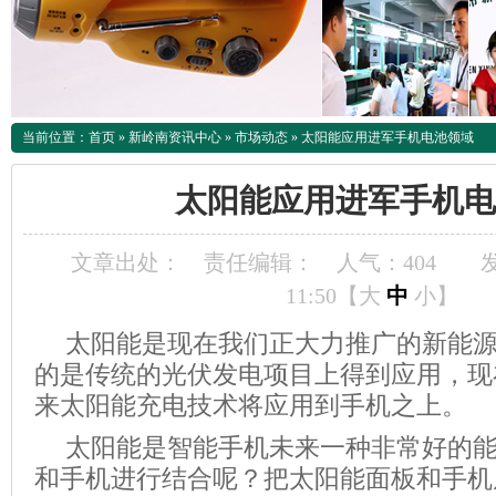
当前位置：
首页
»
新岭南资讯中心
»
市场动态
»
太阳能应用进军手机电池领域
太阳能应用进军手机电
文章出处：
责任编辑：
人气：
404
发
11:50【
大
中
小
】
太阳能是现在我们正大力推广的新能
的是传统的光伏发电项目上得到应用，现
来太阳能充电技术将应用到手机之上。
太阳能是智能手机未来一种非常好的
和手机进行结合呢？把太阳能面板和手机