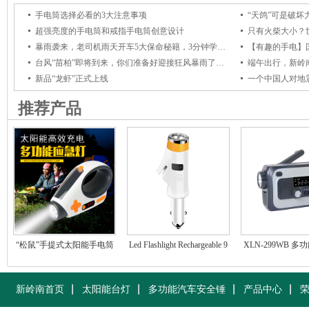
急救灾方案和产品提供商
手电筒选择必看的3大注意事项
超强亮度的手电筒和戒指手电筒创意设计
只有火柴大小？世
暴雨袭来，老司机雨天开车5大保命秘籍，3分钟学会！
台风“苗柏”即将到来，你们准备好迎接狂风暴雨了吗？
新品“龙虾”正式上线
一个中国人对地
推荐产品
“松鼠”手提式太阳能手电筒
Led Flashlight Rechargeable 9
XLN-299WB 
in 1 Safety Emergency Escape
手摇收音
Tool with Usb Car
Charger,Window B
新岭南首页
太阳能台灯
多功能汽车安全锤
产品中心