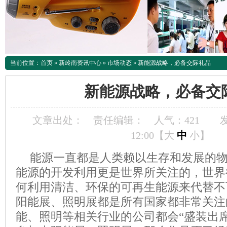
当前位置：
首页
»
新岭南资讯中心
»
市场动态
»
新能源战略，必备交际礼品
新能源战略，必备交
文章出处：
责任编辑：
人气：
421
发
12:00【
大
中
小
】
能源一直都是人类赖以生存和发展的
能源的开发利用更是世界所关注的，世界
何利用清洁、环保的可再生能源来代替不
阳能展、照明展都是所有国家都非常关注
能、照明等相关行业的公司都会“盛装出